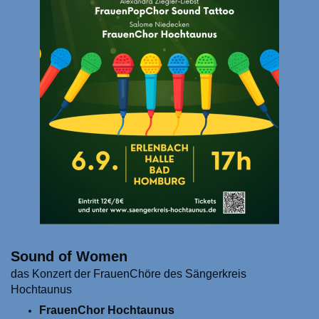
Sound of Women
das Konzert der FrauenChöre des Sängerkreis
Hochtaunus
FrauenChor Hochtaunus