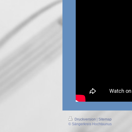
Druckversion
|
Sitemap
© Sängerkreis Hochtaunus