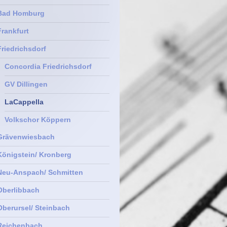
Bad Homburg
Frankfurt
Friedrichsdorf
Concordia Friedrichsdorf
GV Dillingen
LaCappella
Volkschor Köppern
Grävenwiesbach
Königstein/ Kronberg
Neu-Anspach/ Schmitten
Oberlibbach
Oberursel/ Steinbach
Reichenbach